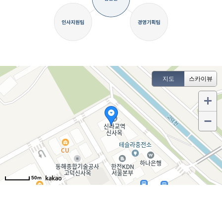
지도
스카이뷰
찾아오시는 길
(05203)
50m
서울시 강동구 고덕비즈밸리로6길 30, 19층