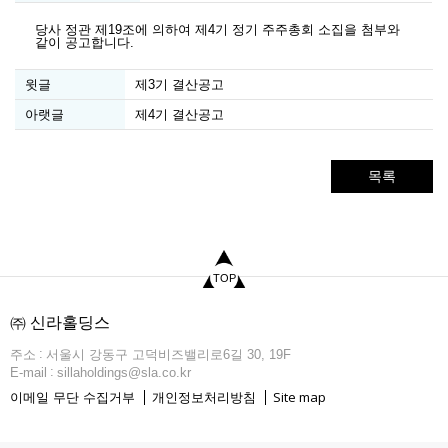
당사 정관 제19조에 의하여 제4기 정기 주주총회 소집을 첨부와
같이 공고합니다.
윗글
제3기 결산공고
아랫글
제4기 결산공고
목록
TOP
㈜ 신라홀딩스
주소
서울시 강동구 고덕비즈밸리로6길 30, 19F
E-mail
sillaholdings@sla.co.kr
Site map
이메일 무단 수집거부
개인정보처리방침